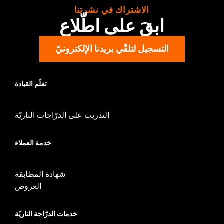
WARRANTY:
1 year limited warranty – Go to
www.h-
الاشتراك في نشرتنا
d.com/warranty
for full details
ابقَ على اطّلاع
التسجيل لتلقّي بريدنا الإلكترونيّ
تعلّم القيادة
التدريب على الدرّاجات الناريّة
خدمة العملاء
شهادة المطابقة
العروض
خدمات الدرّاجة الناريّة