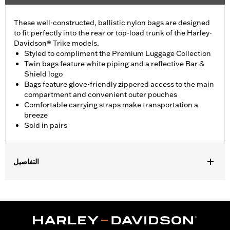
These well-constructed, ballistic nylon bags are designed
to fit perfectly into the rear or top-load trunk of the Harley-
Davidson® Trike models.
Styled to compliment the Premium Luggage Collection
Twin bags feature white piping and a reflective Bar &
Shield logo
Bags feature glove-friendly zippered access to the main
compartment and convenient outer pouches
Comfortable carrying straps make transportation a
breeze
Sold in pairs
التفاصيل
Fits ’09-later Trike models.
Sold In Units:
Pair
Material:
Ballistic Nylon
In the Box:
Pair of trunk bags