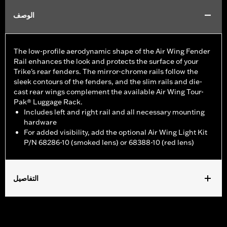
الوصف
The low-profile aerodynamic shape of the Air Wing Fender
Rail enhances the look and protects the surface of your
Trike's rear fenders. The mirror-chrome rails follow the
sleek contours of the fenders, and the slim rails and die-
cast rear wings complement the available Air Wing Tour-
Pak® Luggage Rack.
Includes left and right rail and all necessary mounting
hardware
For added visibility, add the optional Air Wing Light Kit
P/N 68286-10 (smoked lens) or 68388-10 (red lens)
التفاصيل
Fits ’09-later FLHTCUTG and FLHTCUTGSE, and '10-'11 FLHXXX
models. Does not fit with Trike Fender Bra P/N 57892-11.
Installation Instructions