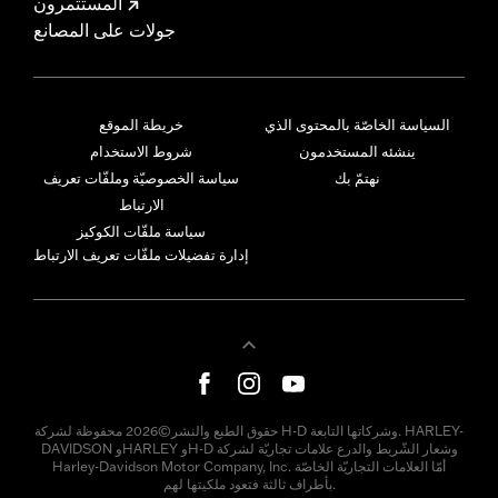
المستثمرون
جولات على المصانع
السياسة الخاصّة بالمحتوى الذي
خريطة الموقع
ينشئه المستخدمون
شروط الاستخدام
نهتمّ بك
سياسة الخصوصيّة وملفّات تعريف
الارتباط
سياسة ملفّات الكوكيز
إدارة تفضيلات ملفّات تعريف الارتباط
حقوق الطبع والنشر©2026 محفوظة لشركة H-D وشركاتها التابعة. HARLEY-
DAVIDSON وHARLEY وH-D وشعار الشّريط والدرع علامات تجاريّة لشركة
Harley-Davidson Motor Company, Inc. أمّا العلامات التجاريّة الخاصّة
بأطراف ثالثة فتعود ملكيتها لهم.