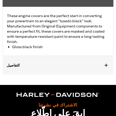
These engine covers are the perfect start in converting
your powertrain to an elegant "tuxedo black" look.
Manufactured from Original Equipment components to
ensure a perfect fit, these covers are masked and coated
with temperature-resistant paint to ensure a long-lasting
finish.
Gloss black finish
التفاصيل
Fits ’06-'17 Dyna, '07-'18 Softail (except FLSB) and ’07-'15 Touring
and Trike (except FLHTCUL and FLHTKL and ’07-'15 Touring
and Trike models equipped with Narrow-Profile Outer Primary
Cover P/N 25700385 or 25700438).
Sold In Units:
Each
In the Box:
Derby cover only
الاشتراك في نشرتنا
ابقَ على اطّلاع
WARRANTY:
,,,,,,,,,,,,,,,,,,,,,,,,,,,,,,,,,,,,,,,,,,,,,,,,,,,,,,,,,,,,,,,,,,