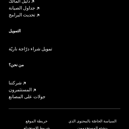
دليل المالك
جداول الصيانة
تحديث البرامج
التمويل
تمويل شراء درّاجة ناريّة
من نحن؟
شركتنا
المستثمرون
جولات على المصانع
السياسة الخاصّة بالمحتوى الذي
خريطة الموقع
ينشئه المستخدمون
شروط الاستخدام