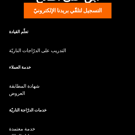
NOTES:
Removing and installing engine covers may require
purchase of new gaskets. See dealer for information.
التسجيل لتلقّي بريدنا الإلكترونيّ
تعلّم القيادة
التدريب على الدرّاجات الناريّة
خدمة العملاء
شهادة المطابقة
العروض
خدمات الدرّاجة الناريّة
خدمة معتمدة