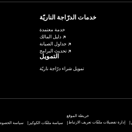
 model-specific Wheel Installation Kit, Sprocket hardware
llation may require purchase of wheel size and model-specific
خدمات الدرّاجة الناريّة
خدمة معتمدة
دليل المالك
جداول الصيانة
تحديث البرامج
التمويل
تمويل شراء درّاجة ناريّة
خريطة الموقع
إدارة تفضيلات ملفّات تعريف الارتباط
سياسة ملفّات الكوكيز
سياسة الخصوصيّ
|
|
|