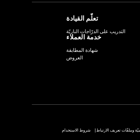
NOTES:
Requires separate purchase of
See I-sheet for details. Insta
تعلّم القيادة
التدريب على الدرّاجات الناريّة
خدمة العملاء
شهادة المطابقة
العروض
ة وملفّات تعريف الارتباط
شروط الاستخدام
|