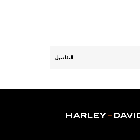
التفاصيل
Fits ’14-Later Touring models (except
Installation Instructions
Position On Bike:
Front
Sold Separately:
Wheel installation k
Sold In Units:
Each
Material:
Cast Aluminum
In the Box:
Wheel only
Rim Size:
19
Rim Size UOM:
Inches
WARRANTY:
1 year limited warranty 