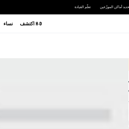
حديد أماكن الموزّعين
تعلّم القيادة
اكتشف H-D
نساء