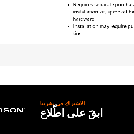
Requires separate purchas
installation kit, sprocket 
hardware
Installation may require p
tire
 CVO unless originally equipped with Tomahawk wheels).
it, sprocket & rotor hardware
الاشتراك في نشرتنا
ابقَ على اطّلاع
– Go to
www.h-d.com/warranty
for full details