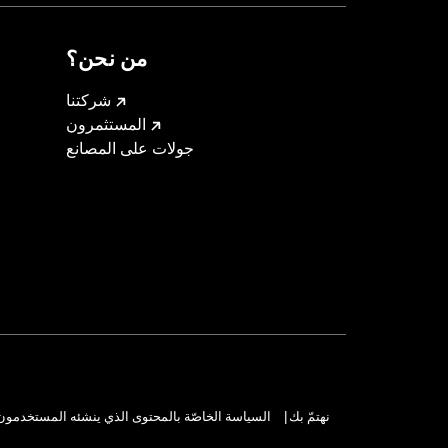
 and Brake Rotor-specific hardware.
 tire.
من نحن؟
شركتنا
المستثمرون
جولات على المصانع
نهتمّ بك
السياسة الخاصّة بالمحتوى الذي ينشئه المستخدمون
|