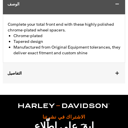
الوصف
Complete your total front end with these highly polished
chrome-plated wheel spacers.
Chrome-plated
Tapered design
Manufactured from Original Equipment tolerances, they
deliver exact fitment and custom shine
التفاصيل
Fits '08-later Touring models without ABS brakes. Does not fit
with Fork Slider End Cover P/N 46282-07.
Installation Instructions
Sold In Units:
Pair
In the Box:
Includes left and right front wheel spacers
الاشتراك في نشرتنا
WARRANTY:
1 year limited warranty – Go to
www.h-
ابقَ على اطّلاع
d.com/warranty
for full details