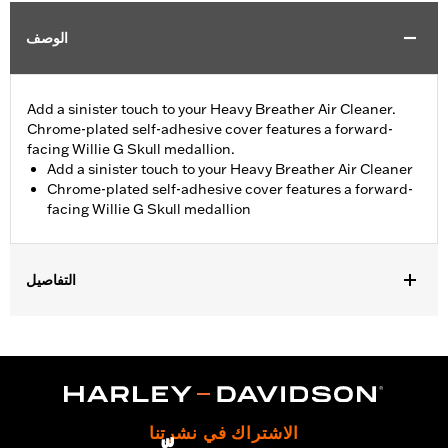
الوصف
Add a sinister touch to your Heavy Breather Air Cleaner.
Chrome-plated self-adhesive cover features a forward-
facing Willie G Skull medallion.
Add a sinister touch to your Heavy Breather Air Cleaner
Chrome-plated self-adhesive cover features a forward-
facing Willie G Skull medallion
التفاصيل
Fits models equipped with Screamin’ Eagle® Heavy Breather Air
Cleaner Kits P/N 29253-08C, 29006-09C, 29299-08A, and
29098-09A.
Installation Instructions
Collection:
Willie G. Skull
الاشتراك في نشرتنا
Diameter:
3.5