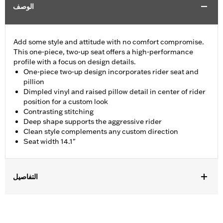
الوصف
Add some style and attitude with no comfort compromise.
This one-piece, two-up seat offers a high-performance
profile with a focus on design details.
One-piece two-up design incorporates rider seat and
pillion
Dimpled vinyl and raised pillow detail in center of rider
position for a custom look
Contrasting stitching
Deep shape supports the aggressive rider
Clean style complements any custom direction
Seat width 14.1"
التفاصيل
Fits '14-'25 Touring (except '23-later FLHXSE, FLTRXSE, '24-later
FLHX, FLTRX, FLTRXSTS and '25-later FLHXU and FLTRXRRSE
models). Does not fit with rider backrests.