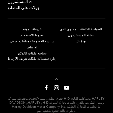
المستثمرون
جولات على المصانع
السياسة الخاصّة بالمحتوى الذي
خريطة الموقع
ينشئه المستخدمون
شروط الاستخدام
نهتمّ بك
سياسة الخصوصيّة وملفّات تعريف
الارتباط
سياسة ملفّات الكوكيز
إدارة تفضيلات ملفّات تعريف الارتباط
حقوق الطبع والنشر©2026 محفوظة لشركة H-D وشركاتها التابعة. HARLEY-
DAVIDSON وHARLEY وH-D وشعار الشّريط والدرع علامات تجاريّة لشركة
Harley-Davidson Motor Company, Inc. أمّا العلامات التجاريّة الخاصّة
بأطراف ثالثة فتعود ملكيتها لهم.