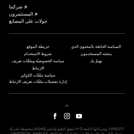
شركتنا
المستثمرون
جولات على المصانع
السياسة الخاصّة بالمحتوى الذي
خريطة الموقع
ينشئه المستخدمون
شروط الاستخدام
نهتمّ بك
سياسة الخصوصيّة وملفّات تعريف
الارتباط
سياسة ملفّات الكوكيز
إدارة تفضيلات ملفّات تعريف الارتباط
حقوق الطبع والنشر©2026 محفوظة لشركة H-D وشركاتها التابعة. HARLEY-
DAVIDSON وHARLEY وH-D وشعار الشّريط والدرع علامات تجاريّة لشركة