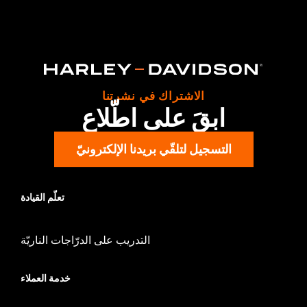
Installation Instructions
Collection:
Switchback
Sold In Units:
Pair
In the Box:
Left and right footpegs and installation instructions
الاشتراك في نشرتنا
ابقَ على اطّلاع
التسجيل لتلقّي بريدنا الإلكترونيّ
تعلّم القيادة
التدريب على الدرّاجات الناريّة
خدمة العملاء