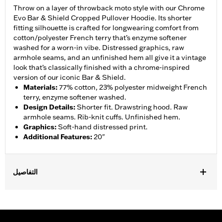
Throw on a layer of throwback moto style with our Chrome
Evo Bar & Shield Cropped Pullover Hoodie. Its shorter
fitting silhouette is crafted for longwearing comfort from
cotton/polyester French terry that’s enzyme softener
washed for a worn-in vibe. Distressed graphics, raw
armhole seams, and an unfinished hem all give it a vintage
look that’s classically finished with a chrome-inspired
version of our iconic Bar & Shield.
Materials
:
77% cotton, 23% polyester midweight French
terry, enzyme softener washed.
Design Details
:
Shorter fit. Drawstring hood. Raw
armhole seams. Rib-knit cuffs. Unfinished hem.
Graphics
:
Soft-hand distressed print.
Additional Features
:
20"
التفاصيل
Gender:
Women
Functional Features:
Hooded
WARRANTY:
2 year limited warranty – Go to
www.h-