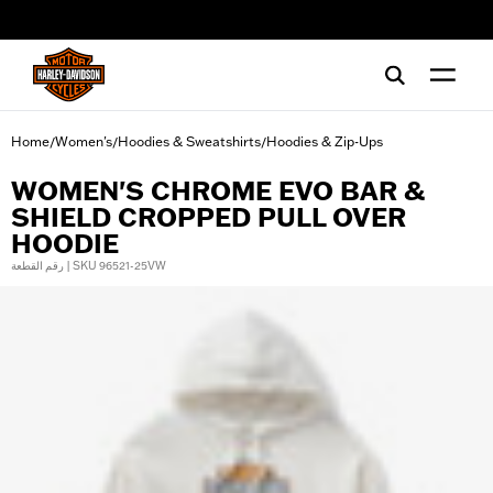
web accessibility
Home
Women's
Hoodies & Sweatshirts
Hoodies & Zip-Ups
/
/
/
WOMEN'S CHROME EVO BAR &
SHIELD CROPPED PULL OVER
HOODIE
رقم القطعة | SKU 96521-25VW