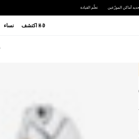
حديد أماكن الموزّعين
تعلّم القيادة
اكتشف H-D
نساء
s