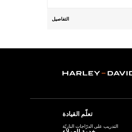
التفاصيل
Fits '08-'17 Dyna® models.
Installation Instructions
Position On Bike:
Rear
Sold In Units:
Each
In the Box:
Mounting bracket only
WARRANTY:
1 year limited warranty 
تعلّم القيادة
التدريب على الدرّاجات الناريّة