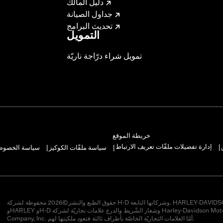
دليل المالك
جداول الصيانة
تحديث البرامج
التمويل
تمويل شراء درّاجة ناريّة
خريطة الموقع
إدارة تفضيلات ملفّات تعريف الارتباط
سياسة ملفّات الكوكيز
سياسة الخصوصيّ
|
|
|
حقوق الطبع والنشر©2026 محفوظة لشركة H-D وشركاتها التابعة. HARLEY-DAVIDSON
وHARLEY وH-D وشعار الشّريط والدرع علامات تجاريّة لشركة Harley-Davidson Motor
Company, Inc. أمّا العلامات التجاريّة الخاصّة بأطراف ثالثة فتعود ملكيتها لهم.