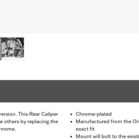
rsion. This Rear Caliper
Chrome-plated
e others by replacing the
Manufactured from the Or
chrome.
exact fit
Mount will bolt to the exis