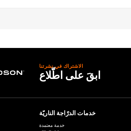
الاشتراك في نشرتنا
– Go to
www.h-d.com/warranty
for full details
ابقَ على اطّلاع
خدمات الدرّاجة الناريّة
خدمة معتمدة