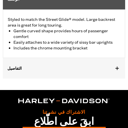
Styled to match the Street Glide® model. Large backrest
area is great for long touring.
Gentle curved shape provides hours of passenger
comfort
Easily attaches to a wide variety of sissy bar uprights
Includes the chrome mounting bracket
التفاصيل
Fits Standard-Height H-D® Detachables™ Passenger Sissy Bar
Uprights P/N 52300324, 52627-09A, 54247-09A, 52933-97C or
52805-97B, Tall H-D® Detachables™ Passenger Sissy Bar
Upright P/N 52723-06A, Premium H-D® Detachables™ Sissy Bar
Upright P/N 52300257 or 52300258 and Quick Release Sissy
Bar Upright 52300415 and 52300324A. Also fits '18-later Softail®
الاشتراك في نشرتنا
models equipped with Short or Standard Height HoldFast Sissy
ابقَ على اطّلاع
Bar Uprights. Pad height 8.0" width 12.0". Does not fit '21-later
FLH, '23-later FLHFB, '25-later FLHXU, FLTRXRRSE and '26-