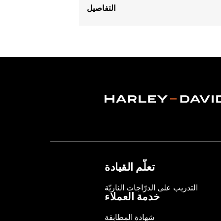
التفاصيل
Fits '04-'22 XL models.
Sold In Units:
Each
In the Box:
Bushings Only
WARRANTY:
,,,,,,,,,,,,,,,,,,,,,,,,,,,,,,,,,,,,,,,,,,,,,,
NOTES:
Removing and installing engin
تعلّم القيادة
التدريب على الدرّاجات الناريّة
خدمة العملاء
شهادة المطابقة