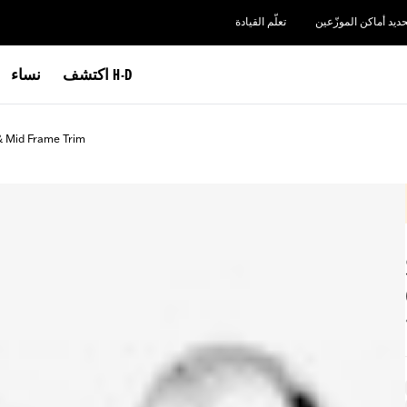
حديد أماكن الموزّعين
تعلّم القيادة
اكتشف H-D
نساء
& Mid Frame Trim