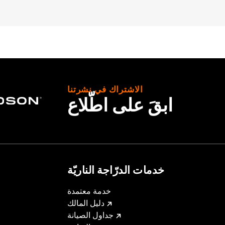
,,,,,,,,,,,,,,,,,,,,,,
e covers may require purchase of new gaskets. See dealer f
الاشتراك في نشرتنا
ابقَ على اطّلاع
خدمات الدرّاجة الناريّة
خدمة معتمدة
دليل المالك
جداول الصيانة