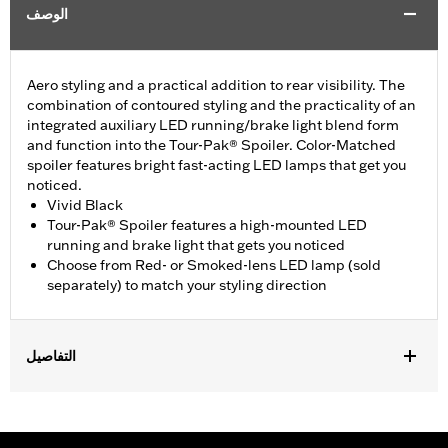
الوصف
Aero styling and a practical addition to rear visibility. The
combination of contoured styling and the practicality of an
integrated auxiliary LED running/brake light blend form
and function into the Tour-Pak® Spoiler. Color-Matched
spoiler features bright fast-acting LED lamps that get you
noticed.
Vivid Black
Tour-Pak® Spoiler features a high-mounted LED
running and brake light that gets you noticed
Choose from Red- or Smoked-lens LED lamp (sold
separately) to match your styling direction
التفاصيل
Fits '14-later Touring (except '23-later FLHXSE, FLTRXSE, 24-
later FLHX, FLTRX, FLTRXSTSE, '25-later FLHXU, FLTRXRRSE
and '26-later FLHLT, FLHLTSE, FLHXL, FLHXLSE, FLHXSTSE,