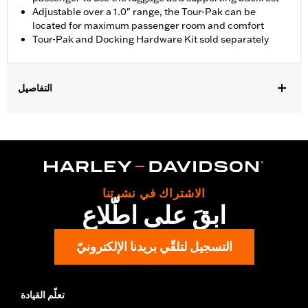
Adjustable over a 1.0" range, the Tour-Pak can be
located for maximum passenger room and comfort
Tour-Pak and Docking Hardware Kit sold separately
التفاصيل
Fits '18-'24 FLSB models equipped with a two-up seat.
Installation requires separate purchase of model-specific
Docking Hardware Kit.
Installation Instructions
Sold Separately:
Tour-Pak luggage and Docking Hardware
الاشتراك في نشرتنا
Sold In Units:
Each
ابقَ على اطّلاع
In the Box:
Rack only
WARRANTY:
1 year limited warranty – Go to
www.h-
التسجيل لتلقّي بريدنا الإلكترونيّ
d.com/warranty
for full details
تعلّم القيادة