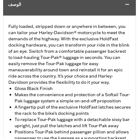
الوصف
Fully loaded, stripped down or anywhere in between, you
can tailor your Harley-Davidson® motorcycle to meet the
demands of the highway. With the exclusive HoldFast
docking hardware, you can transform your ride in the blink
of an eye. Switch from a comfortable passenger backrest
to load-hauling Tour-Pak® luggage in seconds. You can
easily remove the Tour-Pak luggage for easy
maneuverability around town and reinstall it for an epic
ride across the country. It’s your choice and Harley-
Davidson provides the flexibility to do it your way.
Gloss Black Finish
Makes the convenience and protection of a Softail Tour-
Pak luggage system a simple on-and-off proposition
A fingertip pull of the exclusive HoldFast latches secures
the rack to the bike’s docking points
To replace Tour-Pak luggage with a detachable sissy bar
upright, just pull the latches and lift Tour-Pak away
Positions Tour-Pak behind passenger pillion and allows
passenger to use the luggage as a supporting backrest