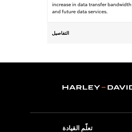
increase in data transfer bandwidth 
and future data services.
التفاصيل
Fits '14- '18 Touring and Tri Glide™ 
Installation Instructions
Sold In Units:
Each
In the Box:
XM module, XM antenna, m
WARRANTY:
1 year limited warranty 
تعلّم القيادة