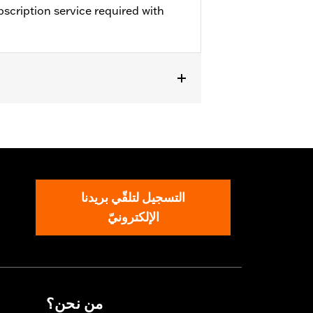
scription service required with
التسجيل لتلقّي بريدنا
الإلكترونيّ
من نحن؟