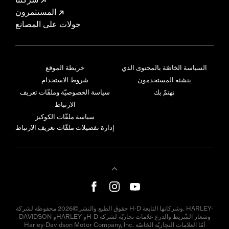
المستثمرون
جولات على المصانع
السياسة الخاصّة بالمحتوى الذي
خريطة الموقع
ينشئه المستخدمون
شروط الاستخدام
نهتمّ بك
سياسة الخصوصيّة وملفّات تعريف
الارتباط
سياسة ملفّات الكوكيز
إدارة تفضيلات ملفّات تعريف الارتباط
حقوق الطبع والنشر©2026 محفوظة لشركة H-D وشركاتها التابعة. HARLEY-
DAVIDSON وHARLEY وH-D وشعار الشّريط والدرع علامات تجاريّة لشركة
Harley-Davidson Motor Company, Inc. أمّا العلامات التجاريّة الخاصّة