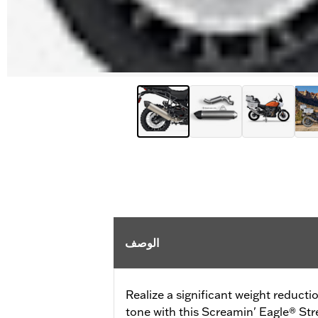
الوصف
Realize a significant weight reduct
tone with this Screamin' Eagle® St