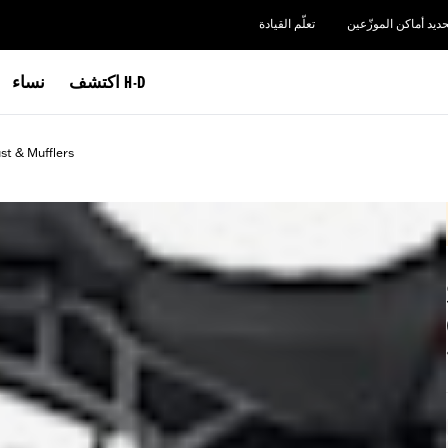
حديد أماكن الموزّعين
تعلّم القيادة
اكتشف H-D
نساء
st & Mufflers