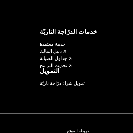
alties. Screamin’ Eagle® Performance products are intended 
خدمات الدرّاجة الناريّة
خدمة معتمدة
دليل المالك
جداول الصيانة
تحديث البرامج
التمويل
تمويل شراء درّاجة ناريّة
خريطة الموقع