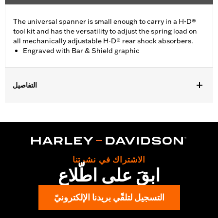
The universal spanner is small enough to carry in a H-D®
tool kit and has the versatility to adjust the spring load on
all mechanically adjustable H-D® rear shock absorbers.
Engraved with Bar & Shield graphic
التفاصيل
For use on models with mechanically adjustable H-D® rear
shock absorbers. Does not fit XG500, XG750, XR, '16-later XL, XL
models equipped with Premium Emulsion Shocks P/N
54000076, 54000077 or Dyna® models with Premium Emulsion
Shocks P/N 54000066.
Sold In Units:
Each
الاشتراك في نشرتنا
ابقَ على اطّلاع
In the Box:
Spanner tool only
WARRANTY:
1 year limited warranty – Go to
www.h-
d.com/warranty
for full details
التسجيل لتلقّي بريدنا الإلكترونيّ