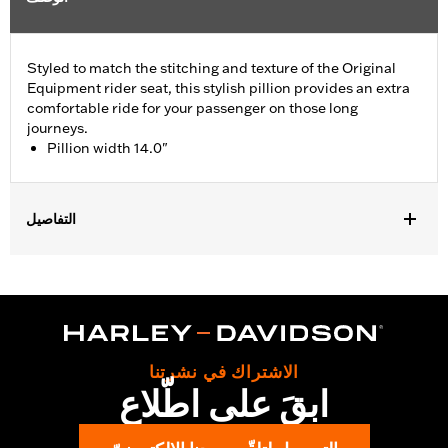
Styled to match the stitching and texture of the Original
Equipment rider seat, this stylish pillion provides an extra
comfortable ride for your passenger on those long
journeys.
Pillion width 14.0"
التفاصيل
Fits '05-'07 FLST, '07-'17 FLSTC, FLSTF, FLSTFB, FLSTFBS and
FLSTSC models. Pillion width 14.0".
Installation Instructions
Sold In Units:
Each
Material:
Vinyl
الاشتراك في نشرتنا
In the Box:
Grab strap and all necessary mounting hardware
ابقَ على اطّلاع
Pillion Width:
14.0
Pillion Width UOM:
Inches