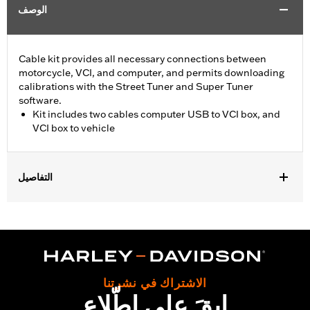
الوصف
Cable kit provides all necessary connections between
motorcycle, VCI, and computer, and permits downloading
calibrations with the Street Tuner and Super Tuner
software.
Kit includes two cables computer USB to VCI box, and
VCI box to vehicle
التفاصيل
For use with ’15-later XG, ’14-later XL, ’12-’17 Dyna, ’11-'20 Softail,
’14-'20 Touring and ’14-'20 Trike models. Screamin’ Eagle
performance upgrades for FLSB are 49-state U.S. EPA
approved. Pending approval for use in California.
Sold In Units:
Each
Screamin' Eagle Stage Upgrade:
Stage I
الاشتراك في نشرتنا
ابقَ على اطّلاع
In the Box:
2 cables, computer usb to vci box, and vci box to