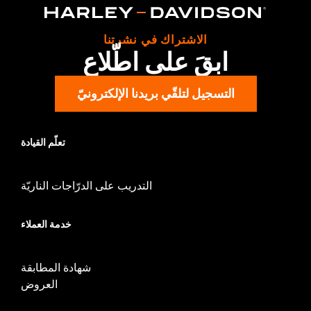
FLHXST, FLTRX, FLTRXS and FLTRXST require separate
purchase of Saddlebag Guard and Support kit 90200787 or
90200788. Does not fit with stretched side covers or CVO style
الاشتراك في نشرتنا
rear fender system.
ابقَ على اطّلاع
Installation Instructions
Sold In Units:
Pair
التسجيل لتلقّي بريدنا الإلكترونيّ
In the Box:
Left and right rails, all required mounting hardware
and installation instructions
تعلّم القيادة
التدريب على الدرّاجات الناريّة
خدمة العملاء
شهادة المطابقة
العروض