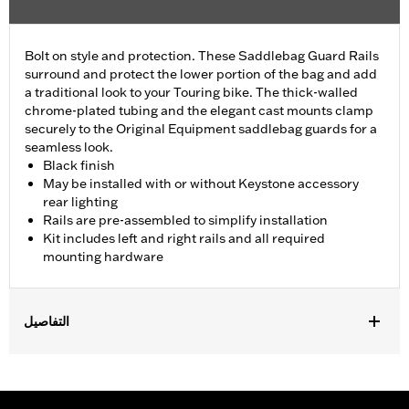
Bolt on style and protection. These Saddlebag Guard Rails
surround and protect the lower portion of the bag and add
a traditional look to your Touring bike. The thick-walled
chrome-plated tubing and the elegant cast mounts clamp
securely to the Original Equipment saddlebag guards for a
seamless look.
Black finish
May be installed with or without Keystone accessory
rear lighting
Rails are pre-assembled to simplify installation
Kit includes left and right rails and all required
mounting hardware
التفاصيل
Fits '14-'25 Touring models (except FLHRC, FLHRSE, FLHXSE,
FLTRXSE and '24-later FLHX, FLTRX, FLTRXSTSE and '25-later
FLHXU and FLTRXRRSE). FLHT, FLHRXS, FLHX, FLHXS,