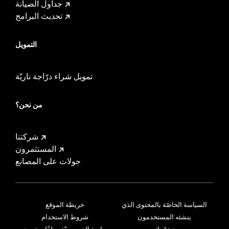
جداول الصيانة
تحديث البرامج
التمويل
تمويل شراء درّاجة ناريّة
من نحن؟
شركتنا
المستثمرون
جولات على المصانع
السياسة الخاصّة بالمحتوى الذي
خريطة الموقع
ينشئه المستخدمون
شروط الاستخدام
نهتمّ بك
سياسة الخصوصيّة وملفّات تعريف