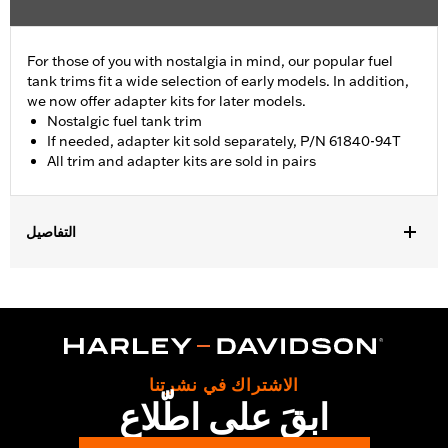
For those of you with nostalgia in mind, our popular fuel
tank trims fit a wide selection of early models. In addition,
we now offer adapter kits for later models.
Nostalgic fuel tank trim
If needed, adapter kit sold separately, P/N 61840-94T
All trim and adapter kits are sold in pairs
التفاصيل
Fits '55-'56 FL models.
Sold In Units:
Pair
In the Box:
2 fuel tank nameplates
WARRANTY:
1 year limited warranty – Go to
www.h-
d.com/warranty
for full details
الاشتراك في نشرتنا
ابقَ على اطّلاع