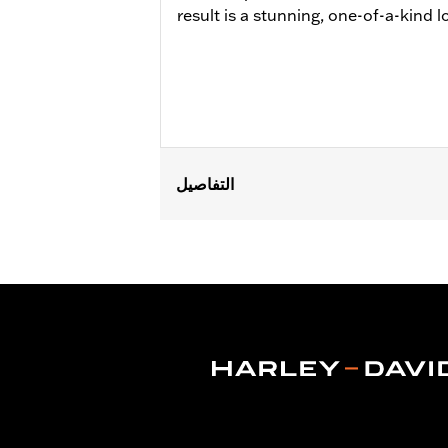
result is a stunning, one-of-a-kind 
التفاصيل
Fits '14-later Touring models (except 
FLHXU require separate purchase of t
Installation Instructions
Position On Bike:
Front
Sold Separately:
Wheel installation k
Sold In Units:
Each
Material:
Cast Aluminum
In the Box:
Wheel and installation ins
Rim Size:
19 Inch
WARRANTY:
1 year limited warranty 