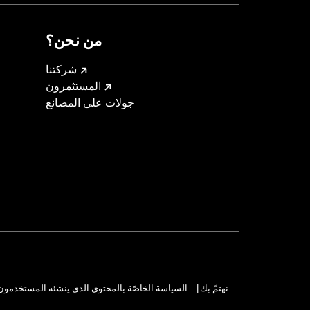
 and Brake Rotor-specific hardware.
 tire.
من نحن؟
شركتنا
المستثمرون
جولات على المصانع
نهتمّ بك
السياسة الخاصّة بالمحتوى الذي ينشئه المستخدمون
|