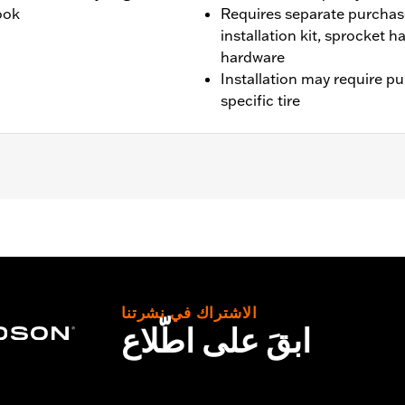
look
Requires separate purchas
installation kit, sprocket 
hardware
Installation may require p
specific tire
CVO models unless originally equipped with Fugitive wheels)
wo brake rotor kits P/N 41500212.
it, sprocket & rotor hardware
الاشتراك في نشرتنا
ابقَ على اطّلاع
tructions
– Go to
www.h-d.com/warranty
for full details