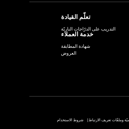
NOTES:
Requires separate purchase of
See I-sheet for details. Insta
تعلّم القيادة
التدريب على الدرّاجات الناريّة
خدمة العملاء
شهادة المطابقة
العروض
ة وملفّات تعريف الارتباط
شروط الاستخدام
|