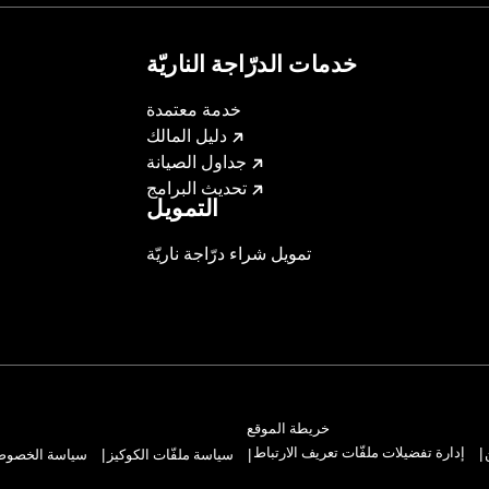
 model-specific Wheel Installation Kit, Sprocket hardware
llation may require purchase of wheel size and model-specific
خدمات الدرّاجة الناريّة
خدمة معتمدة
دليل المالك
جداول الصيانة
تحديث البرامج
التمويل
تمويل شراء درّاجة ناريّة
خريطة الموقع
إدارة تفضيلات ملفّات تعريف الارتباط
سياسة ملفّات الكوكيز
سياسة الخصوصيّ
|
|
|