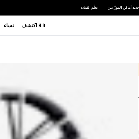
حديد أماكن الموزّعين
تعلّم القيادة
اكتشف H-D
نساء