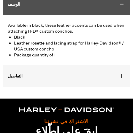
الوصف
Available in black, these leather accents can be used when
attaching H-D® custom conchos.
Black
Leather rosette and lacing strap for Harley-Davidson® /
USA custom concho
Package quantity of 1
التفاصيل
Universal fitment.
Installation Instructions
Water Resistant:
No
Sold Separately:
Conchos
Sold In Units:
Each
الاشتراك في نشرتنا
Material:
Leather
ابقَ على اطّلاع
In the Box:
1 leather rosette and lacing strap