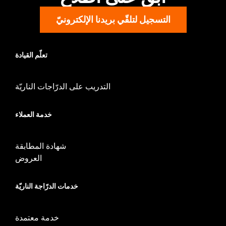
WARRANTY:
1 year limited warranty – Go to
www.h-
التسجيل لتلقّي بريدنا الإلكترونيّ
d.com/warranty
for full details
تعلّم القيادة
التدريب على الدرّاجات الناريّة
خدمة العملاء
شهادة المطابقة
العروض
خدمات الدرّاجة الناريّة
خدمة معتمدة