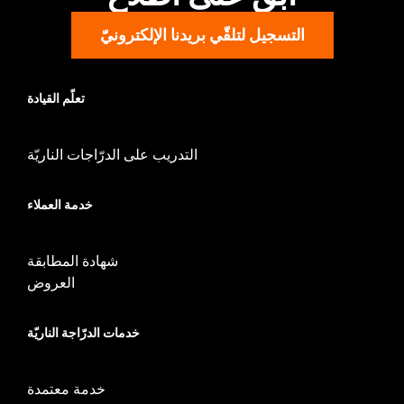
WARRANTY:
1 year limited warranty – Go to
www.h-
التسجيل لتلقّي بريدنا الإلكترونيّ
d.com/warranty
for full details
تعلّم القيادة
التدريب على الدرّاجات الناريّة
خدمة العملاء
شهادة المطابقة
العروض
خدمات الدرّاجة الناريّة
خدمة معتمدة