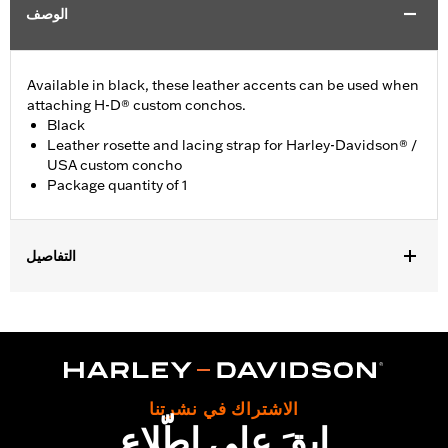
الوصف
Available in black, these leather accents can be used when
attaching H-D® custom conchos.
Black
Leather rosette and lacing strap for Harley-Davidson® /
USA custom concho
Package quantity of 1
التفاصيل
Universal fitment.
Installation Instructions
Water Resistant:
No
Sold Separately:
Conchos
Sold In Units:
Each
الاشتراك في نشرتنا
Material:
Leather
ابقَ على اطّلاع
In the Box:
1 leather rosette and lacing strap