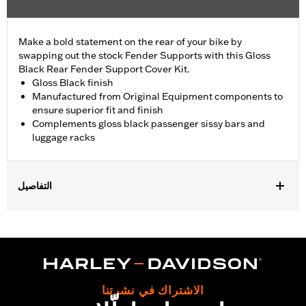
Make a bold statement on the rear of your bike by
swapping out the stock Fender Supports with this Gloss
Black Rear Fender Support Cover Kit.
Gloss Black finish
Manufactured from Original Equipment components to
ensure superior fit and finish
Complements gloss black passenger sissy bars and
luggage racks
التفاصيل
Fits '18-later FLDE, FLHC, FLHCS and '24 FLI models.
Installation Instructions
Sold In Units:
Pair
In the Box:
Left and right fender support covers, mounting
hardware and installation instructions
الاشتراك في نشرتنا
WARRANTY:
1 year limited warranty – Go to
www.h-