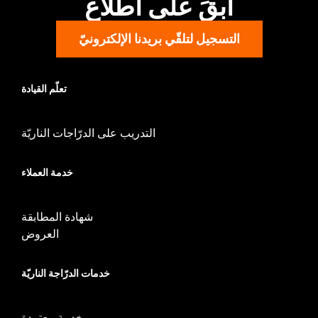
ابقَ على اطّلاع
d.com/warranty
for full details
التسجيل لتلقّي بريدنا الإلكترونيّ
تعلّم القيادة
التدريب على الدرّاجات الناريّة
خدمة العملاء
شهادة المطابقة
العروض
خدمات الدرّاجة الناريّة
خدمة معتمدة