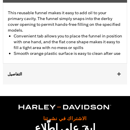
This reusable funnel makes it easy to add oil to your
primary cavity. The funnel simply snaps into the derby
cover opening to permit hands-free filling on the specified
models.
Convenient tab allows you to place the funnel in position
with one hand, and the flat cone shape makes it easy to
fill a tight area with no mess or spills
Smooth orange plastic surface is easy to clean after use
التفاصيل
Fits '84-'00 Evolution® 1340-equipped models, '99-'05 Dyna®,
'00-'06 Softail® and '99-'06 Touring Twin Cam-equipped models.
Installation Instructions
Sold In Units:
Each
In the Box:
Funnel only
الاشتراك في نشرتنا
WARRANTY:
1 year limited warranty – Go to
www.h-
ابقَ على اطّلاع
d.com/warranty
for full details