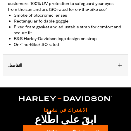
customers. 100% UV protection to safeguard your eyes
from the sun and are ISO rated for on-the-bike use"
Smoke photocromic lenses
Rectangular foldable goggle
Fixed foam gasket and adjustable strap for comfort and
secure fit
B&S Harley-Davidson logo design on strap
On-The-Bike/ISO rated
التفاصيل
Gender:
Men
WARRANTY:
2 year limited warranty – Go to
www.h-
d.com/warranty
for full details
Origin:
Imported
Dimension Description:
الاشتراك في نشرتنا
Lens:66MM/Bridge:18MM/Temples:00MM
ابقَ على اطّلاع