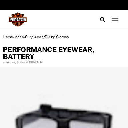
web accessibility
Home
Men's
Sunglasses
Riding Glasses
/
/
/
PERFORMANCE EYEWEAR,
BATTERY
رقم القطعة | SKU 98018-24LM