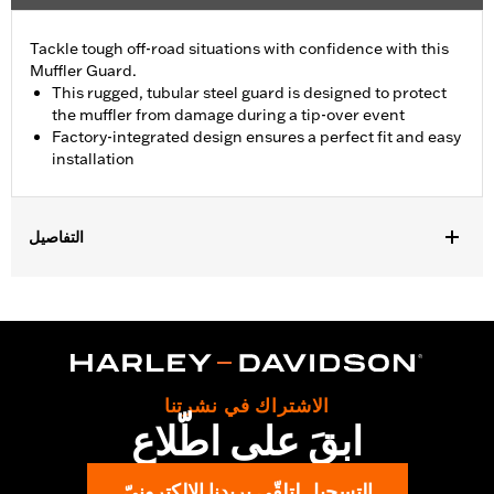
Tackle tough off-road situations with confidence with this
Muffler Guard.
This rugged, tubular steel guard is designed to protect
the muffler from damage during a tip-over event
Factory-integrated design ensures a perfect fit and easy
installation
التفاصيل
Fits '21-later RA1250, RA1250S, '26-later RA1250L, '24-later
RA1250SE and '25-later RA1250ST models. Original Equipment
on RA1250SE.
Installation Instructions
Sold In Units:
Each
الاشتراك في نشرتنا
In the Box:
Muffler guard, installation hardware, installation
ابقَ على اطّلاع
instructions
WARRANTY:
1 year limited warranty – Go to
www.h-
التسجيل لتلقّي بريدنا الإلكترونيّ
d.com/warranty
for full details