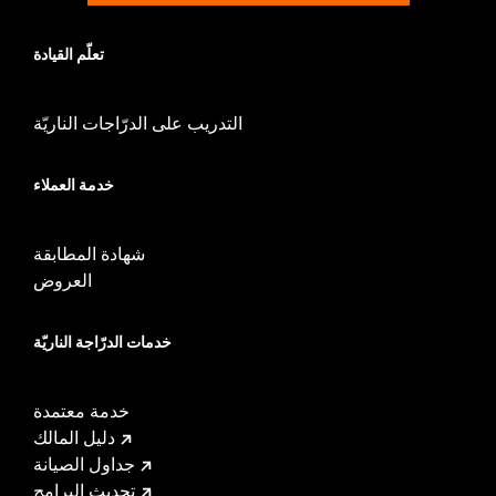
change in clutch and/or throttle cable and brake lines
for some models. Handlebar height is regulated in many
تعلّم القيادة
locations. Check local laws to ensure your motorcycle
meets applicable regulations.
التدريب على الدرّاجات الناريّة
خدمة العملاء
شهادة المطابقة
العروض
خدمات الدرّاجة الناريّة
خدمة معتمدة
دليل المالك
جداول الصيانة
تحديث البرامج