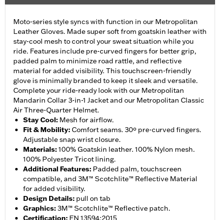
Moto-series style syncs with function in our Metropolitan
Leather Gloves. Made super soft from goatskin leather with
stay-cool mesh to control your sweat situation while you
ride. Features include pre-curved fingers for better grip,
padded palm to minimize road rattle, and reflective
material for added visibility. This touchscreen-friendly
glove is minimally branded to keep it sleek and versatile.
Complete your ride-ready look with our Metropolitan
Mandarin Collar 3-in-1 Jacket and our Metropolitan Classic
Air Three-Quarter Helmet.
Stay Cool
:
Mesh for airflow.
Fit & Mobility
:
Comfort seams. 30º pre-curved fingers.
Adjustable snap wrist closure.
Materials
:
100% Goatskin leather. 100% Nylon mesh.
100% Polyester Tricot lining.
Additional Features
:
Padded palm, touchscreen
compatible, and 3M™ Scotchlite™ Reflective Material
for added visibility.
Design Details
:
pull on tab
Graphics
:
3M™ Scotchlite™ Reflective patch.
Certification
:
EN 13594:2015