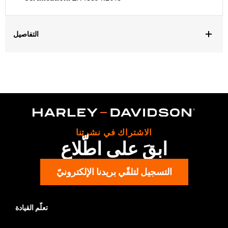
التفاصيل
Gender:
Men
,
,
Functional Features:
Touchscreen Compatible
Reflective
Pre-
,
Curved Fingers
Comfort Seams
WARRANTY:
2 year limited warranty - Go to
www.h-
d.com/warranty
for full details
Origin:
Imported
الاشتراك في نشرتنا
ابقَ على اطّلاع
التسجيل لتلقّي بريدنا الإلكترونيّ
تعلّم القيادة