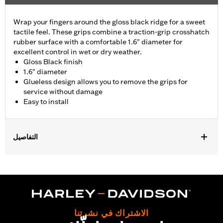
Wrap your fingers around the gloss black ridge for a sweet
tactile feel. These grips combine a traction-grip crosshatch
rubber surface with a comfortable 1.6" diameter for
excellent control in wet or dry weather.
Gloss Black finish
1.6" diameter
Glueless design allows you to remove the grips for
service without damage
Easy to install
التفاصيل
Fits ’02-’17 VRSC, ’96-later XL, ’08-’13 XR, ’96-’17 Dyna (except
FXDLS), ’95-’15 Softail (except FLSTNSE, FLSTSE and FXSBSE
and ’11-’12 FLSTSE) ’96-’07 Touring models.
Installation Instructions
Collection:
Airflow
الاشتراك في نشرتنا
Diameter:
1.6