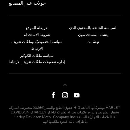
جولات على المصانع
السياسة الخاصّة بالمحتوى الذي
خريطة الموقع
ينشئه المستخدمون
شروط الاستخدام
نهتمّ بك
سياسة الخصوصيّة وملفّات تعريف
الارتباط
سياسة ملفّات الكوكيز
إدارة تفضيلات ملفّات تعريف الارتباط
حقوق الطبع والنشر©2026 محفوظة لشركة H-D وشركاتها التابعة. HARLEY-
DAVIDSON وHARLEY وH-D وشعار الشّريط والدرع علامات تجاريّة لشركة
Harley-Davidson Motor Company, Inc. أمّا العلامات التجاريّة الخاصّة
بأطراف ثالثة فتعود ملكيتها لهم.