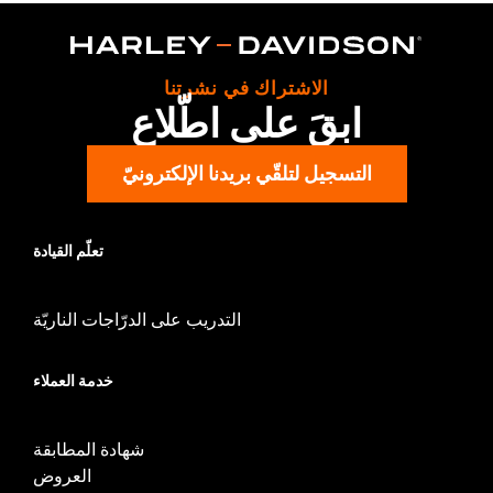
In the Box:
Gauge only
WARRANTY:
1 year limited warranty – Go to
www.h-
d.com/warranty
for full details
الاشتراك في نشرتنا
ابقَ على اطّلاع
التسجيل لتلقّي بريدنا الإلكترونيّ
تعلّم القيادة
التدريب على الدرّاجات الناريّة
خدمة العملاء
شهادة المطابقة
العروض