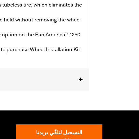
 tubeless tire, which eliminates the
he field without removing the wheel
y option on the Pan America™ 1250
ate purchase Wheel Installation Kit
te purchase of Wheel Installation Kit
التسجيل لتلقّي بريدنا