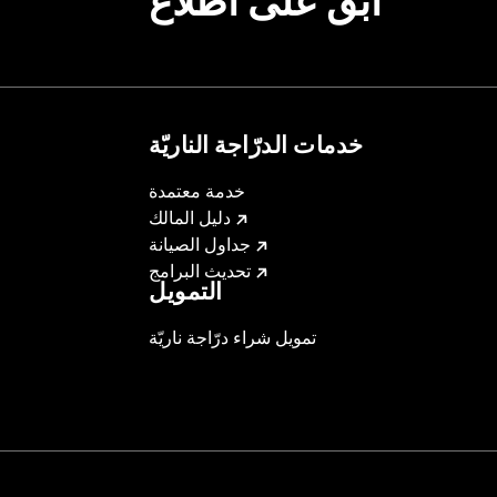
ابقَ على اطّلاع
tructions
– Go to
www.h-d.com/warranty
for full details
خدمات الدرّاجة الناريّة
خدمة معتمدة
دليل المالك
جداول الصيانة
تحديث البرامج
التمويل
تمويل شراء درّاجة ناريّة