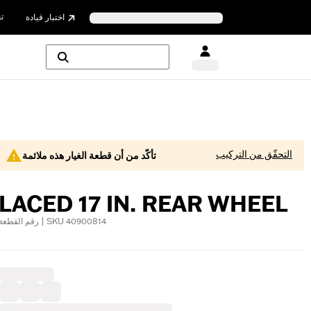
ت
اختبار قيادة
التحقّق من التركيب
تأكّد من أن قطعة الغيار هذه ملائمة
LACED 17 IN. REAR WHEEL
رقم القطعة | SKU 40900814