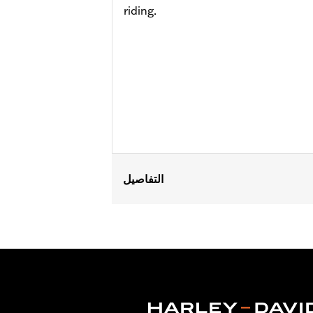
riding.
التفاصيل
Fits '21-later RA1250, RA1250S, '24-l
P/N 42400039.
Installation Instructions
Position On Bike:
Rear
Sold Separately:
Brake Rotors, Hardw
Sold In Units:
Each
Material:
Silver zinc plated spokes a