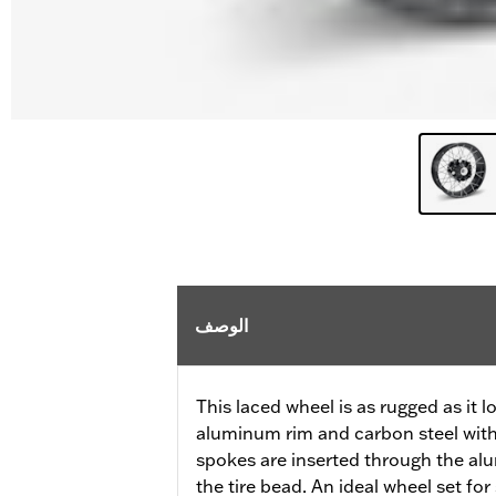
الوصف
This laced wheel is as rugged as it 
aluminum rim and carbon steel with
spokes are inserted through the al
the tire bead. An ideal wheel set fo