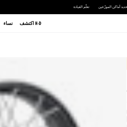
حديد أماكن الموزّعين
تعلّم القيادة
اكتشف H-D
نساء