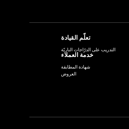
In the Box:
Wheel and installation ins
Rim Size:
17
WARRANTY:
1 year limited warranty 
تعلّم القيادة
التدريب على الدرّاجات الناريّة
خدمة العملاء
شهادة المطابقة
العروض