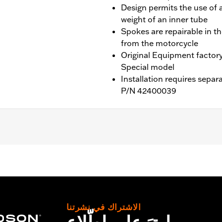
Design permits the use of a
weight of an inner tube
Spokes are repairable in t
from the motorcycle
Original Equipment factor
Special model
Installation requires separ
P/N 42400039
ater RA1250SE and '26-later RA1250L models. Requires separa
are, and Install Kits
الاشتراك في نشرتنا
nd nipples