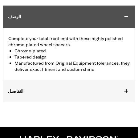
الوصف
Complete your total front end with these highly polished
chrome-plated wheel spacers.
Chrome-plated
Tapered design
Manufactured from Original Equipment tolerances, they
deliver exact fitment and custom shine
التفاصيل
Fits '08-later Touring models without ABS brakes. Does not fit
with Fork Slider End Cover P/N 46282-07.
Installation Instructions
Sold In Units:
Pair
In the Box:
Includes left and right front wheel spacers