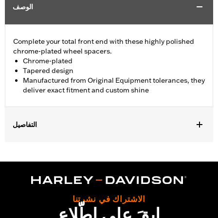
الوصف
Complete your total front end with these highly polished
chrome-plated wheel spacers.
Chrome-plated
Tapered design
Manufactured from Original Equipment tolerances, they
deliver exact fitment and custom shine
التفاصيل
Fits '08-later Touring models without ABS brakes. Does not fit
with Fork Slider End Cover P/N 46282-07.
Installation Instructions
Sold In Units:
Pair
In the Box:
Includes left and right front wheel spacers
الاشتراك في نشرتنا
WARRANTY:
1 year limited warranty – Go to
www.h-
ابقَ على اطّلاع
d.com/warranty
for full details