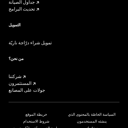
جداول الصيانة
تحديث البرامج
التمويل
تمويل شراء درّاجة ناريّة
من نحن؟
شركتنا
المستثمرون
جولات على المصانع
السياسة الخاصّة بالمحتوى الذي
خريطة الموقع
ينشئه المستخدمون
شروط الاستخدام
نهتمّ بك
سياسة الخصوصيّة وملفّات تعريف