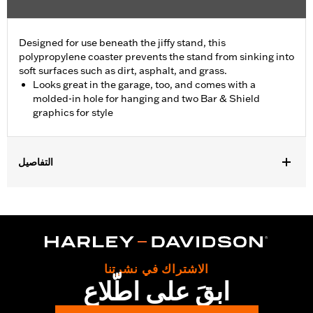
Designed for use beneath the jiffy stand, this
polypropylene coaster prevents the stand from sinking into
soft surfaces such as dirt, asphalt, and grass.
Looks great in the garage, too, and comes with a
molded-in hole for hanging and two Bar & Shield
graphics for style
التفاصيل
Fits all motorcycles equipped with a sidestand. Does not fit '25-
later FLTRXRRSE models.
Sold In Units:
Each
In the Box:
Coaster only
WARRANTY:
1 year limited warranty – Go to
www.h-
الاشتراك في نشرتنا
d.com/warranty
for full details
ابقَ على اطّلاع