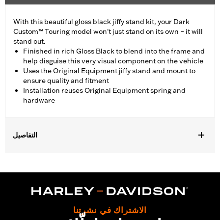
With this beautiful gloss black jiffy stand kit, your Dark
Custom™ Touring model won't just stand on its own – it will
stand out.
Finished in rich Gloss Black to blend into the frame and
help disguise this very visual component on the vehicle
Uses the Original Equipment jiffy stand and mount to
ensure quality and fitment
Installation reuses Original Equipment spring and
hardware
التفاصيل
Fits '07-later Touring models (except FLHTCUL, FLHTKL, FLHT
and '25-later FLTRXRRSE).
Installation Instructions
Sold In Units:
Each
In the Box:
Jiffy stand, jiffy stand bracket, hardware, rubber
الاشتراك في نشرتنا
bumper and installation instructions