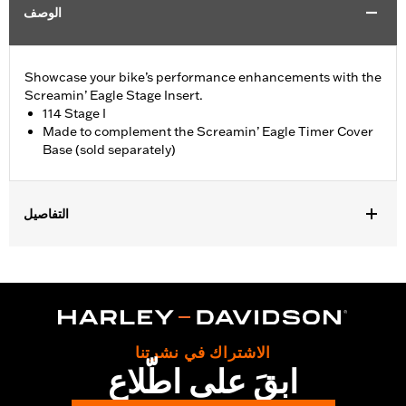
الوصف
Showcase your bike’s performance enhancements with the
Screamin’ Eagle Stage Insert.
114 Stage I
Made to complement the Screamin’ Eagle Timer Cover
Base (sold separately)
التفاصيل
Fits '18-later Softail® and '17-later Touring (except '25-later
FLTRXRRSE) and Trike models equipped with Screamin' Eagle
Timer Cover Base P/N 25600117.
Sold Separately:
Screamin' Eagle Timer Cover Base
Sold In Units:
Each
الاشتراك في نشرتنا
In the Box:
Insert
ابقَ على اطّلاع
WARRANTY:
,,,,,,,,,,,,,,,,,,,,,,,,,,,,,,,,,,,,,,,,,,,,,,,,,,,,,,,,,,,,,,,,,,,,