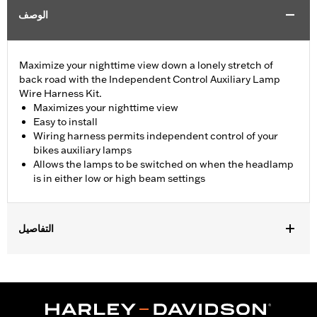
الوصف
Maximize your nighttime view down a lonely stretch of
back road with the Independent Control Auxiliary Lamp
Wire Harness Kit.
Maximizes your nighttime view
Easy to install
Wiring harness permits independent control of your
bikes auxiliary lamps
Allows the lamps to be switched on when the headlamp
is in either low or high beam settings
التفاصيل
Fits '98-'13 Electra Glide®, Street Glide® and Trike models
equipped with auxiliary lamps.
Installation Instructions
Sold In Units:
Each