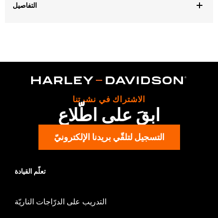
التفاصيل
Fits '22-later RH975 and RH975S models. Backrest sold
separately, recommended for use with backrest P/N 51641-06.
Also compatible with any compact backrest pads including
P/N's: 52300559A, 52300558A, 52300555A, 52300617A, and
52300556A.
Installation Instructions
Sold Separately:
Compact Passenger Backrest Pad
الاشتراك في نشرتنا
Height:
18.2 Inches
ابقَ على اطّلاع
Sold In Units:
Each
In the Box:
Upright, Bar & Shield medallion and installation
التسجيل لتلقّي بريدنا الإلكترونيّ
instructions
تعلّم القيادة
التدريب على الدرّاجات الناريّة