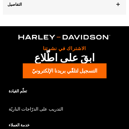
التفاصيل
Gender:
Women
,
Functional Features:
Pockets
Button Front
WARRANTY:
2 year limited warranty – Go to
www.h-
d.com/warranty
for full details
Origin:
Imported
الاشتراك في نشرتنا
ابقَ على اطّلاع
التسجيل لتلقّي بريدنا الإلكترونيّ
تعلّم القيادة
التدريب على الدرّاجات الناريّة
خدمة العملاء