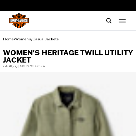
web accessibility
Home
Women's
Casual Jackets
/
/
WOMEN'S HERITAGE TWILL UTILITY
JACKET
رقم القطعة | SKU 97418-25VW