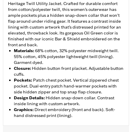
Heritage Twill Utility Jacket. Crafted for durable comfort
from cotton/polyester twill, this women’s outerwear has
ample pockets plus a hidden snap-down collar that won’t
flap around under riding gear. It features a contrast inside
lining with custom artwork that’s distressed printed for an
elevated, throwback look. Its gorgeous Oil Green color is
finished with our iconic Bar & Shield embroidered on the
front and back.
Materials
:
68% cotton, 32% polyester midweight twill.
55% cotton, 45% polyester lightweight twill (lining).
Garment dyed.
Closure
:
Hidden button front placket. Adjustable button
cuffs.
Pockets
:
Patch chest pocket. Vertical zippered chest
pocket. Dual-entry patch hand-warmer pockets with
side hidden zipper and top snap flap closure.
Design Details
:
Hidden snap-down collar. Contrast
inside lining with custom artwork.
Graphics
:
Direct embroidery (front and back). Soft-
hand distressed print (lining).