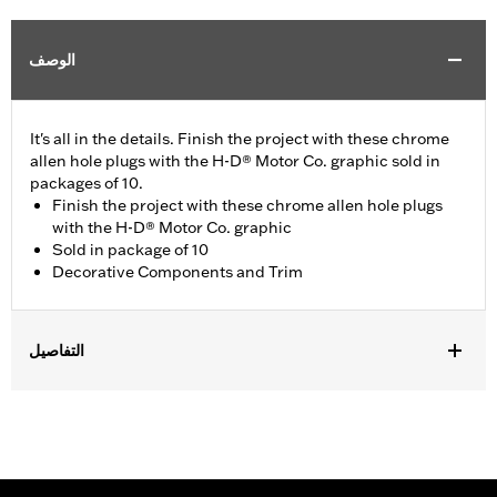
الوصف
It's all in the details. Finish the project with these chrome
allen hole plugs with the H-D® Motor Co. graphic sold in
packages of 10.
Finish the project with these chrome allen hole plugs
with the H-D® Motor Co. graphic
Sold in package of 10
Decorative Components and Trim
التفاصيل
Universal Fitment.
Collection:
Harley-Davidson Motor Co.
Diameter:
0.312
Material Diameter UOM:
Inches