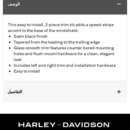
الوصف
This easy to install, 2-piece trim kit adds a speed-stripe
accent to the base of the windshield.
Satin black finish
Tapered from the leading to the trailing edge
Glass-smooth trim features counter bored mounting
holes and flush-mount hardware for a clean, elegant
look
Includes left and right trim and installation hardware
Easy to install
التفاصيل
Fits '15-'24 Road Glide® and '23-'25 FLTRT models. Does not not
fit '23-later FLTRXSE, '24-later FLTRX and FLTRXSTSE and '25-
later FLTRXRRSE.
Installation Instructions