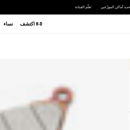
حديد أماكن الموزّعين
تعلّم القيادة
اكتشف H-D
نساء