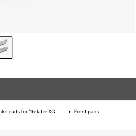
ke pads for ’16-later XG
Front pads