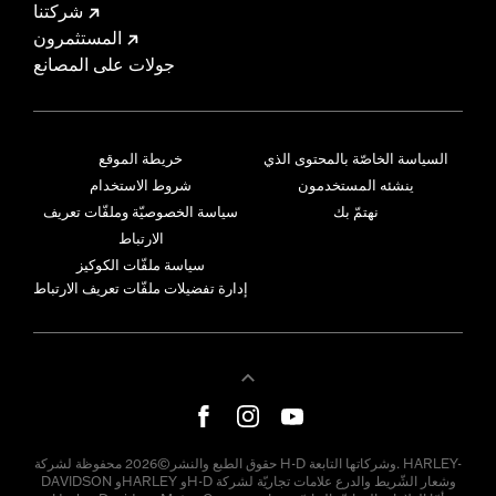
شركتنا
المستثمرون
جولات على المصانع
السياسة الخاصّة بالمحتوى الذي
خريطة الموقع
ينشئه المستخدمون
شروط الاستخدام
نهتمّ بك
سياسة الخصوصيّة وملفّات تعريف
الارتباط
سياسة ملفّات الكوكيز
إدارة تفضيلات ملفّات تعريف الارتباط
حقوق الطبع والنشر©2026 محفوظة لشركة H-D وشركاتها التابعة. HARLEY-
DAVIDSON وHARLEY وH-D وشعار الشّريط والدرع علامات تجاريّة لشركة