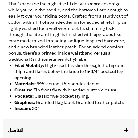
That’s because the high-rise fit delivers more coverage
while you’re in the saddle, and the bottoms flare enough to
easily ft over your riding boots. Crafted from a sturdy cut of
cotton with a hit of spandex denim for added stretch, plus
lightly washed for a well-worn feel. Its slimming look
through the hip and thigh is finished with upgrades like
more modernized threading, antique-inspired hardware,
and a new branded leather patch. For an added comfort
bonus, there’s a printed inside waistband versus a
traditional (and sometimes itchy) label.
Fit & Mobility
:
High-rise fit is slim through the hip and
thigh and flares below the knee to 15-3/4" bootcut leg
opening.
Materials
:
99% cotton, 1% spandex denim.
Closure
:
Zip front fly with branded button closure.
Pockets
:
Classic five-pocket styling.
Graphics
:
Branded flag label. Branded leather patch.
Inseam
:
30"
التفاصيل