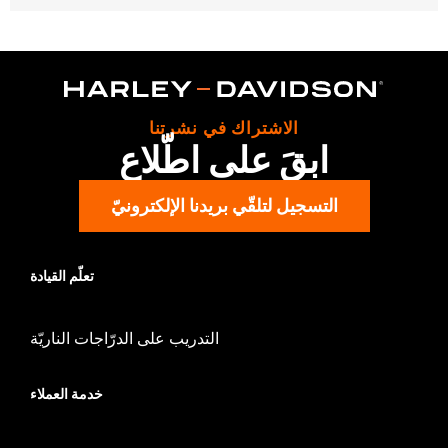
Gender:
Women
WARRANTY:
2 year limited warranty - Go to
www.h-
d.com/warranty
for full details
Pant Style:
Bootcut
Origin:
Imported
الاشتراك في نشرتنا
ابقَ على اطّلاع
التسجيل لتلقّي بريدنا الإلكترونيّ
تعلّم القيادة
التدريب على الدرّاجات الناريّة
خدمة العملاء