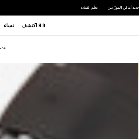
حديد أماكن الموزّعين
تعلّم القيادة
اكتشف H-D
نساء
cks