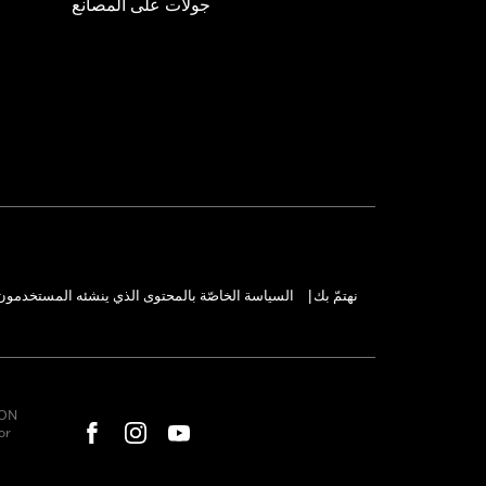
جولات على المصانع
us injury.
نهتمّ بك
السياسة الخاصّة بالمحتوى الذي ينشئه المستخدمون
|