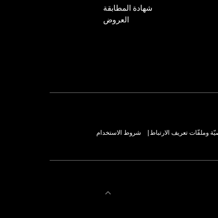
شهادة المطابقة
could cause handling proble
العروض
ة وملفّات تعريف الارتباط
شروط الاستخدام
|