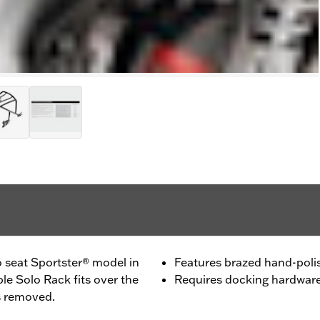
o seat Sportster® model in
Features brazed hand-polis
le Solo Rack fits over the
Requires docking hardwar
s removed.