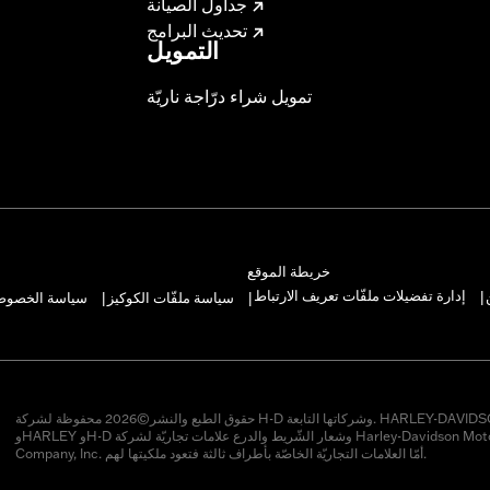
جداول الصيانة
ms which could result in loss of control and death or serio
تحديث البرامج
التمويل
تمويل شراء درّاجة ناريّة
خريطة الموقع
إدارة تفضيلات ملفّات تعريف الارتباط
سياسة ملفّات الكوكيز
سياسة الخصوصيّ
|
|
|
حقوق الطبع والنشر©2026 محفوظة لشركة H-D وشركاتها التابعة. HARLEY-DAVIDSON
وHARLEY وH-D وشعار الشّريط والدرع علامات تجاريّة لشركة Harley-Davidson Motor
Company, Inc. أمّا العلامات التجاريّة الخاصّة بأطراف ثالثة فتعود ملكيتها لهم.