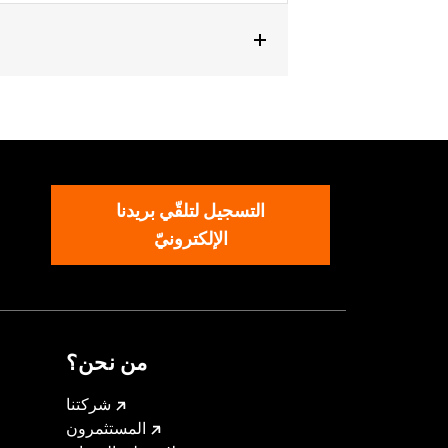
 purchase of appropriate Docking
التسجيل لتلقّي بريدنا
الإلكترونيّ
من نحن؟
شركتنا
المستثمرون
 a seat or exceeding this capacity