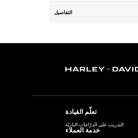
التفاصيل
Fits '04-later XL models (except XL12
Hardware. Docking Hardware is Origi
Installation Instructions
Mounting Style:
Detachable
Sold Separately:
Detachable dockin
Sold In Units:
Each
Length:
8.5 Inches
Material:
Steel
Material Length UOM:
Inches
Width:
6.25 Inches
In the Box:
Luggage rack only
Material Width UOM:
Inches
تعلّم القيادة
Weight Capacity:
10 US pound
Weight Capacity UOM:
US pound
التدريب على الدرّاجات الناريّة
WARRANTY:
1 year limited warranty 
خدمة العملاء
WARNING:
Do not use this rack as a s