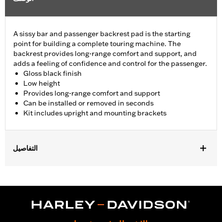
A sissy bar and passenger backrest pad is the starting
point for building a complete touring machine. The
backrest provides long-range comfort and support, and
adds a feeling of confidence and control for the passenger.
Gloss black finish
Low height
Provides long-range comfort and support
Can be installed or removed in seconds
Kit includes upright and mounting brackets
التفاصيل
Fits '09-later Touring models (except '25-later FLTRXRRSE)
equipped with required Docking Hardware Kits. '09-later
Touring models equipped with rigid-mount Tour-Pak® luggage
require purchase of appropriate H-D® Detachables™ Tour-Pak®
Conversion Kit. FLTRXSTSE models require the additional
purchase of Detachable Conversion Hardware Kit P/N