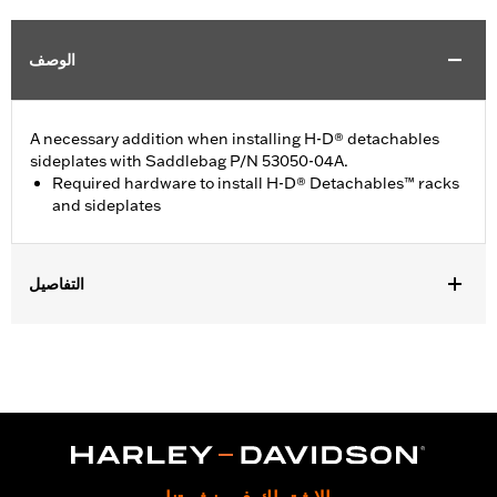
الوصف
A necessary addition when installing H-D® detachables
sideplates with Saddlebag P/N 53050-04A.
Required hardware to install H-D® Detachables™ racks
and sideplates
التفاصيل
Fits '04-later XL models (except '16-later XL1200CX). Original
Equipment on '14-later XL1200T models. Required when
installing Detachable Sideplates, Detachable Solo Rack P?N's
53494-04A, 53512-07A One-Piece Detach Sissy Bar Upright
P/N's 51146-10A, 52300040A or Detachable Solo Tour-Pak Rack
P/N 53655-04A with Leather Saddlebags P/N's 90330-08,
90201321, 90201325, and 88312-07A.
Installation Instructions