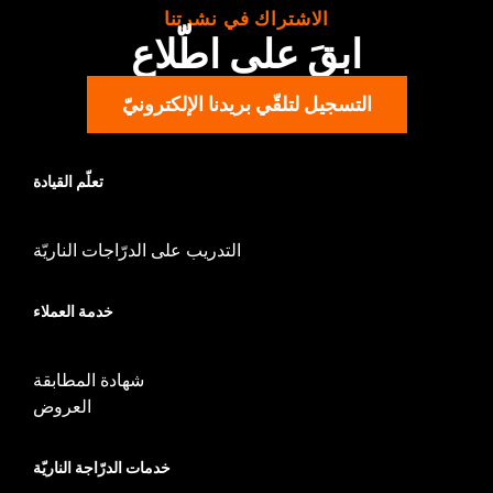
P/N 54000383. '24 FLTRXSTSE requires separate purchase of
الاشتراك في نشرتنا
P/N 54000383A hardware kit. '25-later FLTRXSTSE and '26-
ابقَ على اطّلاع
later FLHXSTSE require separate purchase of P/N 54000337
hardware kit.
Installation Instructions
التسجيل لتلقّي بريدنا الإلكترونيّ
Mounting Style:
Detachable
Sold In Units:
Pair
تعلّم القيادة
Material:
Aluminum
In the Box:
Rotary latch assemblies and flatwashers for
installation
التدريب على الدرّاجات الناريّة
WARRANTY:
,,,,,,,,,,,,,,,,,,,,,,,,,,,,,,,,,,,,,,,,,,,,,,,,,,,,,,,,,,,,,,,
خدمة العملاء
شهادة المطابقة
العروض
خدمات الدرّاجة الناريّة