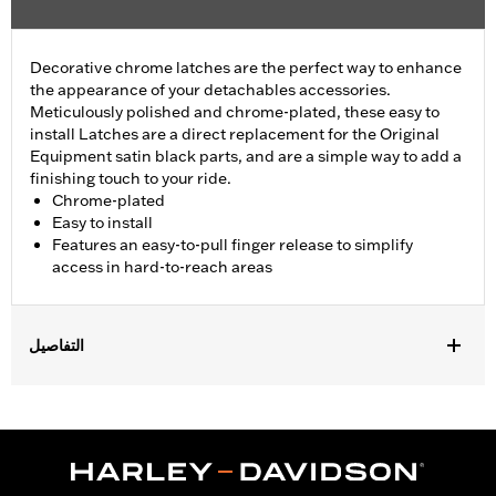
Decorative chrome latches are the perfect way to enhance
the appearance of your detachables accessories.
Meticulously polished and chrome-plated, these easy to
install Latches are a direct replacement for the Original
Equipment satin black parts, and are a simple way to add a
finishing touch to your ride.
Chrome-plated
Easy to install
Features an easy-to-pull finger release to simplify
access in hard-to-reach areas
التفاصيل
Fits all models equipped with detachable Sideplates, One-Piece
Sissy Bar Uprights, Racks, and Tour-Pak® Luggage Mounting
Racks (except '18-later Softail® models with HoldFast racks and
uprights and '25-later FLTRXRRSE). FLTRXSTSE models require
the additional purchase of Detachable Conversion Hardware Kit